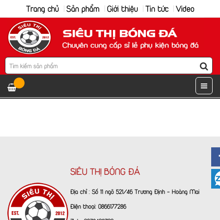
Trang chủ
Sản phẩm
Giới thiệu
Tin tức
Video
SIÊU THỊ BÓNG ĐÁ
Địa chỉ : Số 11 ngõ 521/46 Trương Định - Hoàng Mai
Điện thoại: 0866177286