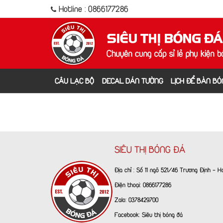
Hotline : 0866177286
CÂU LẠC BỘ
DECAL DÁN TƯỜNG
LỊCH ĐỂ BÀN BÓ
SIÊU THỊ BÓNG ĐÁ
Địa chỉ : Số 11 ngõ 521/46 Trương Định - 
Điện thoại: 0866177286
Zalo: 0378429700
Facebook:
Siêu thị bóng đá