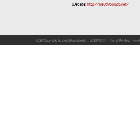
Website:
http://sieuthibongda.net/
© 2020 Copyright by sieuthibongda.net – Số ĐKKD 1111 – Tại sở Kế Hoạch và 