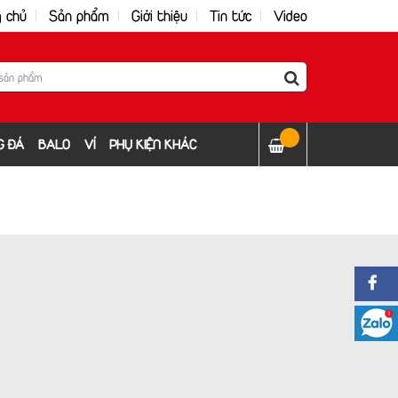
g chủ
Sản phẩm
Giới thiệu
Tin tức
Video
G ĐÁ
BALO
VÍ
PHỤ KIỆN KHÁC