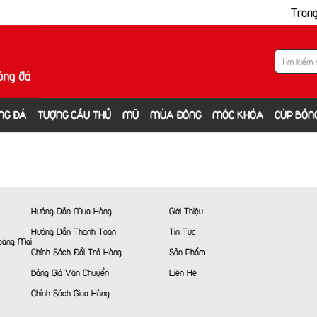
Tran
NG ĐÁ
TƯỢNG CẦU THỦ
MŨ
MÙA ĐÔNG
MÓC KHÓA
CÚP BÓN
Hướng Dẫn Mua Hàng
Giới Thiệu
Hướng Dẫn Thanh Toán
Tin Tức
Hoàng Mai
Chính Sách Đổi Trả Hàng
Sản Phẩm
Bảng Giá Vận Chuyển
Liên Hệ
Chính Sách Giao Hàng