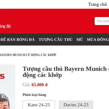
Trang chủ
 ĐỂ BÀN BÓNG ĐÁ
TƯỢNG CẦU THỦ
MŨ
MÙA ĐÔNG
BAYERN MUNICH CỬ ĐỘNG CÁC KHỚP
Tượng cầu thủ Bayern Munich 
động các khớp
Giá:
65.000 đ
Phân loại hàng
Kane 24-25
Davies 24-25