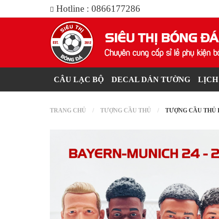
Hotline : 0866177286
CÂU LẠC BỘ
DECAL DÁN TƯỜNG
LỊCH
BALO
VÍ
PHỤ KIỆN KHÁC
TRANG CHỦ
TƯỢNG CẦU THỦ
TƯỢNG CẦU THỦ 