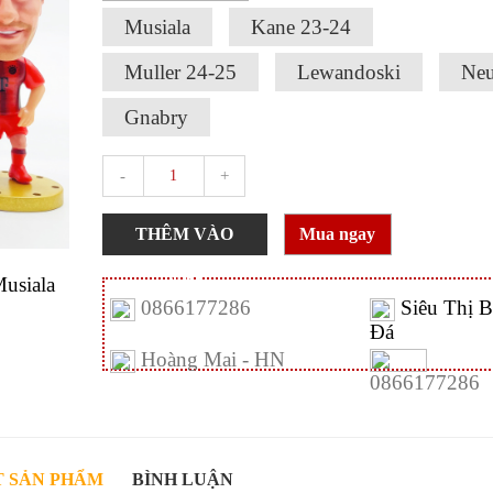
Musiala
Kane 23-24
Muller 24-25
Lewandoski
Neu
Gnabry
-
+
THÊM VÀO
Mua ngay
GIỎ
0866177286
Siêu Thị 
Đá
Hoàng Mai - HN
0866177286
T SẢN PHẨM
BÌNH LUẬN