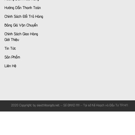
Hướng Dẫn Thanh Toán
Chính Sách Đổi Trả Hàng
Bảng Giá Vận Chuyển
Chính Sách Giao Hàng
Giới Thiệu
Tin Tức
Sản Phẩm
Liên Hệ
© 2020 Copyright by sieuthibongda.net – Số ĐKKD 1111 – Tại sở Kế Hoạch và Đầu Tư TP.HN