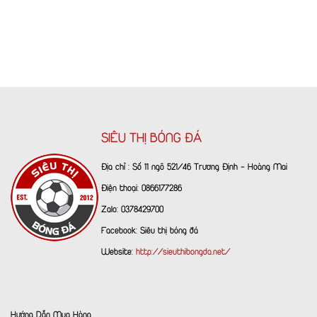
SIÊU THỊ BÓNG ĐÁ
Địa chỉ : Số 11 ngõ 521/46 Trương Định - Hoàng Mai
Điện thoại: 0866177286
Zalo: 0378429700
Facebook:
Siêu thị bóng đá
Website:
http://sieuthibongda.net/
Hướng Dẫn Mua Hàng