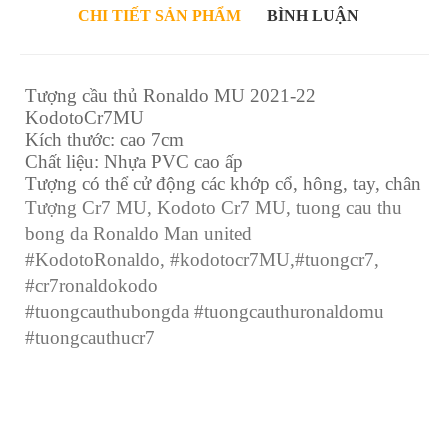
CHI TIẾT SẢN PHẨM
BÌNH LUẬN
Tượng cầu thủ Ronaldo MU 2021-22
KodotoCr7MU
Kích thước: cao 7cm
Chất liệu: Nhựa PVC cao ấp
Tượng có thể cử động các khớp cổ, hông, tay, chân
Tượng Cr7 MU, Kodoto Cr7 MU, tuong cau thu
bong da Ronaldo Man united
#KodotoRonaldo, #kodotocr7MU,#tuongcr7,
#cr7ronaldokodo
#tuongcauthubongda #tuongcauthuronaldomu
#tuongcauthucr7